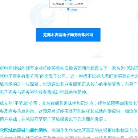
鲜电商领域的领军企业叮咚买菜在安徽省芜湖市新设立了一家名为“芜湖
就电子商务有限公司”的全资子公司。这一举措不仅标志着叮咚买菜在华
域市场的进一步深耕，也透露出其业务版图正从核心的生鲜零售，向更广
电子商务与商务咨询服务领域进行战略性延伸。
成立的“不姜就”公司，其名称颇具趣味性和记忆点，经营范围明确涵盖电
务及商务信息咨询。这预示着叮咚买菜可能依托其成熟的供应链、物流体
用户基础，在芜湖乃至更广区域探索以下几方面的发展：
化区域供应链与履约网络
。芜湖作为华东地区重要的交通枢纽和物流节点