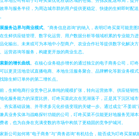
立本地公司有助于叮咚买菜优化在该区域的仓储、分拣及配送布局，提升
效率与服务半径，为周边城市群的用户提供更稳定、快捷的生鲜即时配送
。
展服务边界与商业模式
。“商务信息咨询”的纳入，表明叮咚买菜可能意图
在生鲜供应链管理、数字化运营、用户数据分析等领域积累的专业能力进
品化输出。未来或可为本地中小型商户、农业合作社等提供数字化解决方
、运营咨询等服务，构建更开放的商业生态。
索新的增长曲线
。在核心业务稳步增长的通过独立的电子商务公司，叮咚
可以更灵活地尝试直播电商、本地生活服务聚合、品牌孵化等新业务模式
找除生鲜订单外的第二增长点。
前，生鲜电商行业竞争已从单纯的规模扩张，转向运营效率、供应链韧性
地化服务能力的深度比拼。叮咚买菜此次在芜湖落子，正是其下沉区域市
、夯实基础设施、并寻求多元化价值变现的关键一步。通过成立“不姜就”
兼具业务实体与战略探针功能的公司，叮咚买菜不仅能更好地服务芜湖本
费者，也为自身在充满变数的市场中构筑了更稳固的竞争护城河。
家新公司如何将“电子商务”与“商务咨询”有机结合，能否成为叮咚买菜赋