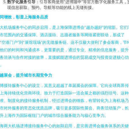
数字化服务引导
：引导客商使用“进博随申”等官方数字化服务工具，
现信息获取、预约、导航等功能的线上无缝衔接。
同增效，彰显上海服务品质
大机场服务中心的同步启用，是上海保障进博会“越办越好”的缩影。它们
市范围内的交通保障、酒店接待、志愿者服务等网络紧密联动，形成了
“空港门户”到“展馆现场”的无缝服务链。这不仅极大便利了参会客商，节
他们的时间和沟通成本，更重要的是，通过专业、精准的信息服务，提升
务洽谈与合作对接的效率，直接赋能进博会的贸易成交与投资促进核心功
。
越展会，提升城市长期竞争力
博接待服务中心的设立，其意义超越了单届展会的保障。它向全球商界传
上海持续优化营商环境、致力于打造国际一流会展之都的强烈信号。这种
准、制度化的接待服务机制，经过进博会的锤炼，有望转化为上海机场乃
市对外服务的常态化优质品牌，吸引更多国际性展会、商务活动落户，长
升上海作为国际枢纽门户的城市综合服务能力与核心竞争力。
海两大机场进博接待服务中心的如期启用，是完善进博会服务体系的关键