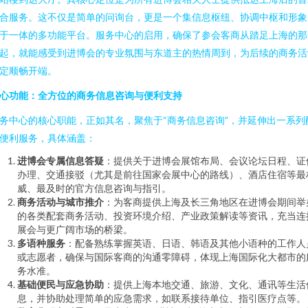
合服务。这不仅是简单的问询台，更是一个集信息枢纽、协调中枢和形象
于一体的多功能平台。服务中心的启用，确保了参会客商从踏足上海的那
起，就能感受到进博会的专业氛围与东道主的热情周到，为后续的商务活
定顺畅开端。
心功能：全方位的商务信息咨询与便利支持
务中心的核心职能，正如其名，聚焦于“商务信息咨询”，并延伸出一系列
便利服务，具体涵盖：
进博会专属信息答疑
：提供关于进博会展馆布局、会议论坛日程、证
办理、交通接驳（尤其是前往国家会展中心的路线）、酒店住宿等最
威、最及时的官方信息咨询与指引。
商务活动与城市推介
：为客商提供上海及长三角地区在进博会期间举
的各类配套商务活动、投资环境介绍、产业政策解读等资讯，充当连
展会与更广阔市场的桥梁。
多语种服务
：配备熟练掌握英语、日语、韩语及其他小语种的工作人
或志愿者，确保与国际客商的沟通零障碍，体现上海国际化大都市的
务水准。
基础便民与应急协助
：提供上海本地交通、旅游、文化、通讯等生活
息，并协助处理简单的应急需求，如联系接待单位、指引医疗点等。