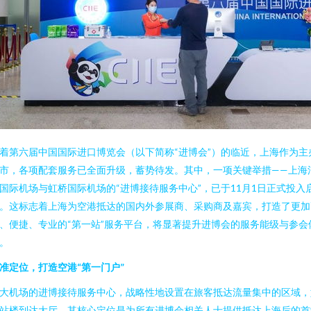
着第六届中国国际进口博览会（以下简称“进博会”）的临近，上海作为主
市，各项配套服务已全面升级，蓄势待发。其中，一项关键举措——上海
国际机场与虹桥国际机场的“进博接待服务中心”，已于11月1日正式投入
。这标志着上海为空港抵达的国内外参展商、采购商及嘉宾，打造了更加
、便捷、专业的“第一站”服务平台，将显著提升进博会的服务能级与参会
。
准定位，打造空港“第一门户”
大机场的进博接待服务中心，战略性地设置在旅客抵达流量集中的区域，
站楼到达大厅。其核心定位是为所有进博会相关人士提供抵达上海后的首